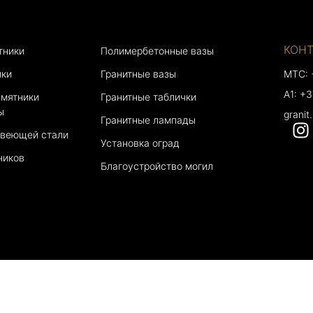
КОН
тники
Полимербетонные вазы
ики
Гранитные вазы
МТС: 
A1: +
амятники
Гранитные таблички
ы
granit
Гранитные лампады
авеющей стали
Установка оград
ников
Благоустройство могил