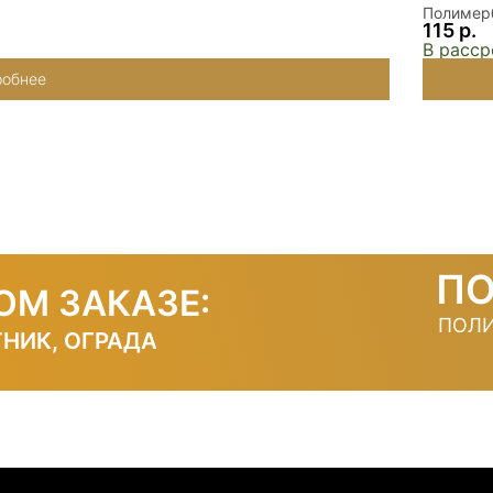
Полимерб
115 р.
В расср
обнее
П
ОМ ЗАКАЗЕ:
ПОЛИ
НИК, ОГРАДА