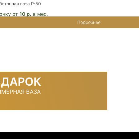
етонная ваза P-50
очку от
10 р.
в мес.
Подробнее
ОДАРОК
МЕРНАЯ ВАЗА