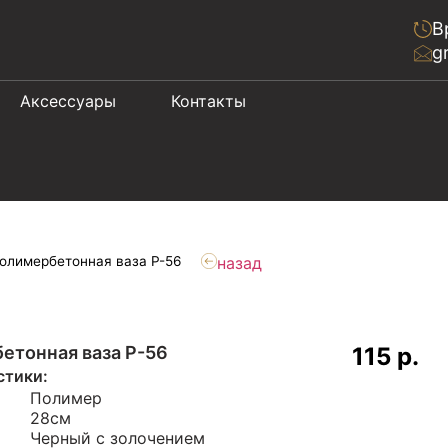
В
g
Аксессуары
Контакты
олимербетонная ваза P-56
назад
етонная ваза P-56
115 р.
стики:
Полимер
28см
Черный с золочением