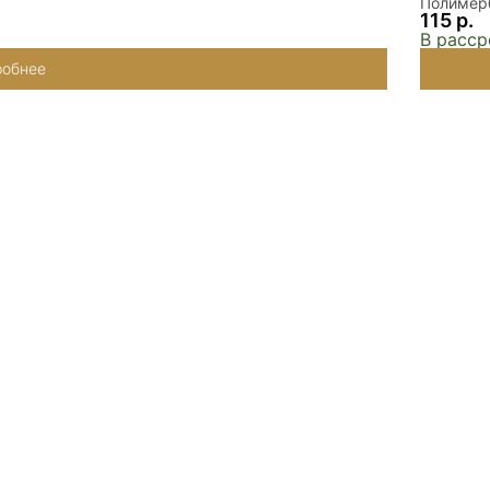
Полимерб
115 р.
В расср
обнее