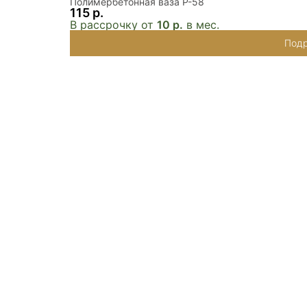
Полимербетонная ваза P-58
115 р.
В рассрочку от
10 р.
в мес.
Подр