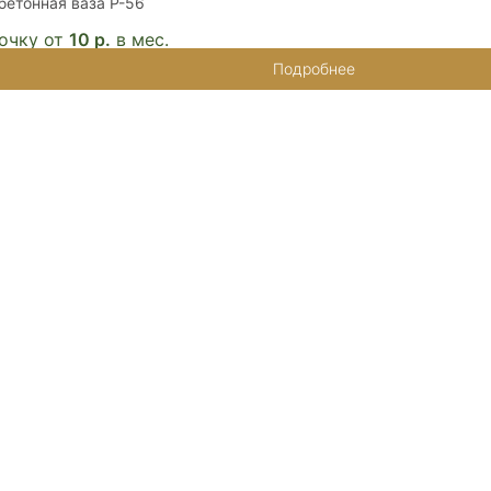
етонная ваза P-56
очку от
10 р.
в мес.
Подробнее