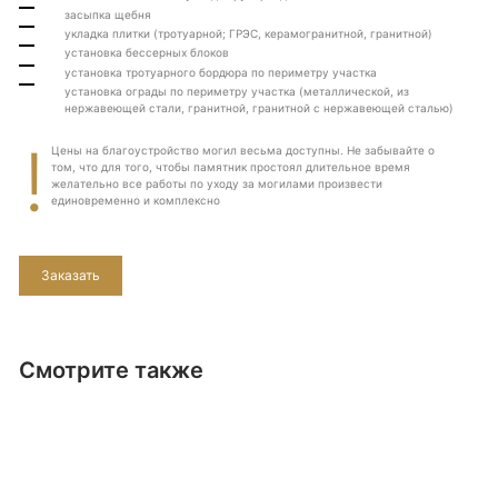
засыпка щебня
укладка плитки (тротуарной; ГРЭС, керамогранитной, гранитной)
установка бессерных блоков
установка тротуарного бордюра по периметру участка
установка ограды по периметру участка (металлической, из
нержавеющей стали, гранитной, гранитной с нержавеющей сталью)
!
Цены на благоустройство могил весьма доступны. Не забывайте о
том, что для того, чтобы памятник простоял длительное время
желательно все работы по уходу за могилами произвести
единовременно и комплексно
Заказать
Смотрите также