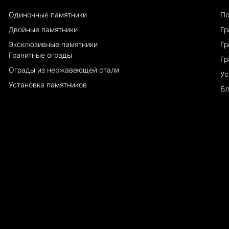
Одиночные памятники
По
Двойные памятники
Гр
Эксклюзивные памятники
Гр
Гранитные ограды
Гр
Ограды из нержавеющей стали
Ус
Установка памятников
Бл