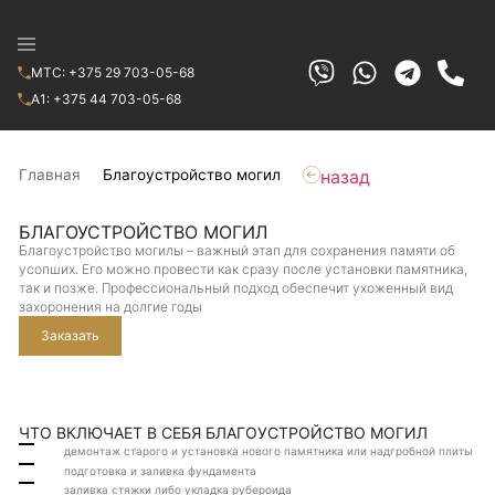
МТС: +375 29 703-05-68
A1: +375 44 703-05-68
Главная
Благоустройство могил
назад
БЛАГОУСТРОЙСТВО МОГИЛ
Благоустройство могилы – важный этап для сохранения памяти об
усопших. Его можно провести как сразу после установки памятника,
так и позже. Профессиональный подход обеспечит ухоженный вид
захоронения на долгие годы
Заказать
ЧТО ВКЛЮЧАЕТ В СЕБЯ БЛАГОУСТРОЙСТВО МОГИЛ
демонтаж старого и установка нового памятника или надгробной плиты
подготовка и заливка фундамента
заливка стяжки либо укладка рубероида