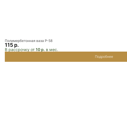
Полимербетонная ваза P-58
115 р.
В рассрочку от
10 р.
в мес.
Подробнее