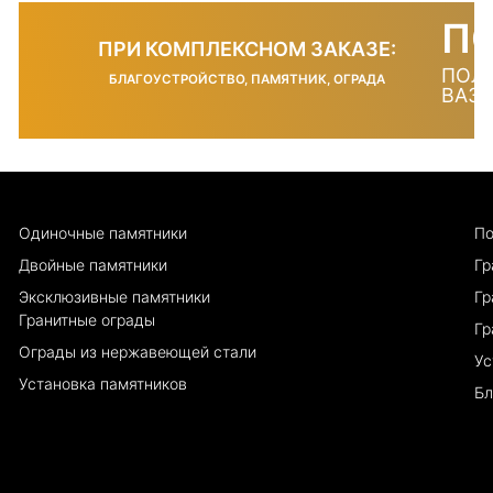
П
ПРИ КОМПЛЕКСНОМ ЗАКАЗЕ:
ПОЛ
БЛАГОУСТРОЙСТВО, ПАМЯТНИК, ОГРАДА
ВАЗА
Одиночные памятники
По
Двойные памятники
Гр
Эксклюзивные памятники
Гр
Гранитные ограды
Гр
Ограды из нержавеющей стали
Ус
Установка памятников
Бл